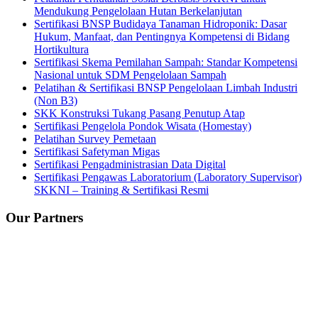
Mendukung Pengelolaan Hutan Berkelanjutan
Sertifikasi BNSP Budidaya Tanaman Hidroponik: Dasar
Hukum, Manfaat, dan Pentingnya Kompetensi di Bidang
Hortikultura
Sertifikasi Skema Pemilahan Sampah: Standar Kompetensi
Nasional untuk SDM Pengelolaan Sampah
Pelatihan & Sertifikasi BNSP Pengelolaan Limbah Industri
(Non B3)
SKK Konstruksi Tukang Pasang Penutup Atap
Sertifikasi Pengelola Pondok Wisata (Homestay)
Pelatihan Survey Pemetaan
Sertifikasi Safetyman Migas
Sertifikasi Pengadministrasian Data Digital
Sertifikasi Pengawas Laboratorium (Laboratory Supervisor)
SKKNI – Training & Sertifikasi Resmi
Our Partners