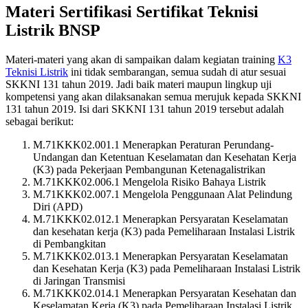
Materi Sertifikasi Sertifikat Teknisi
Listrik BNSP
Materi-materi yang akan di sampaikan dalam kegiatan training
K3
Teknisi Listrik
ini tidak sembarangan, semua sudah di atur sesuai
SKKNI 131 tahun 2019. Jadi baik materi maupun lingkup uji
kompetensi yang akan dilaksanakan semua merujuk kepada SKKNI
131 tahun 2019. Isi dari SKKNI 131 tahun 2019 tersebut adalah
sebagai berikut:
M.71KKK02.001.1 Menerapkan Peraturan Perundang-
Undangan dan Ketentuan Keselamatan dan Kesehatan Kerja
(K3) pada Pekerjaan Pembangunan Ketenagalistrikan
M.71KKK02.006.1 Mengelola Risiko Bahaya Listrik
M.71KKK02.007.1 Mengelola Penggunaan Alat Pelindung
Diri (APD)
M.71KKK02.012.1 Menerapkan Persyaratan Keselamatan
dan kesehatan kerja (K3) pada Pemeliharaan Instalasi Listrik
di Pembangkitan
M.71KKK02.013.1 Menerapkan Persyaratan Keselamatan
dan Kesehatan Kerja (K3) pada Pemeliharaan Instalasi Listrik
di Jaringan Transmisi
M.71KKK02.014.1 Menerapkan Persyaratan Kesehatan dan
Keselamatan Kerja (K3) pada Pemeliharaan Instalasi Listrik