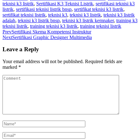
teknisi k3 listrik
,
Sertifikasi K3 Teknisi Listrik
,
sertifikasi teknisi k3
listrik
,
sertifikasi teknisi listrik bnsp
,
sertifikat teknisi k3 listrik
,
sertifikat teknisi listrik
,
teknisi k3
,
teknisi k3 listrik
,
teknisi k3 listrik
adalah
,
teknisi k3 listrik bnsp
,
teknisi k3 listrik kemnaker
,
training k3
teknisi listrik
,
training teknisi k3 listrik
,
training teknisi listrik
Prev
Sertifikasi Skema Kompetensi Instruktur
Next
Sertifikasi Graphic Designer Multimedia
Leave a Reply
Your email address will not be published.
Required fields are
marked
*