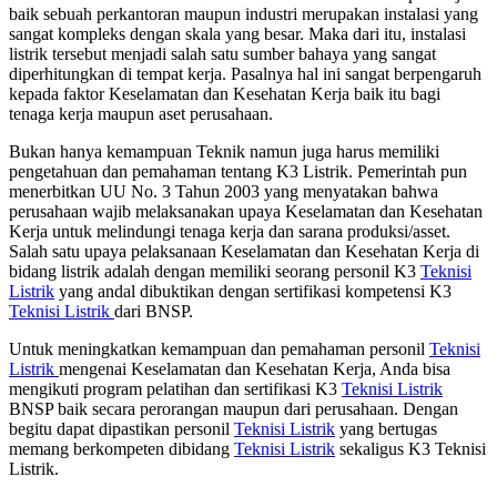
baik sebuah perkantoran maupun industri merupakan instalasi yang
sangat kompleks dengan skala yang besar. Maka dari itu, instalasi
listrik tersebut menjadi salah satu sumber bahaya yang sangat
diperhitungkan di tempat kerja. Pasalnya hal ini sangat berpengaruh
kepada faktor Keselamatan dan Kesehatan Kerja baik itu bagi
tenaga kerja maupun aset perusahaan.
Bukan hanya kemampuan Teknik namun juga harus memiliki
pengetahuan dan pemahaman tentang K3 Listrik. Pemerintah pun
menerbitkan UU No. 3 Tahun 2003 yang menyatakan bahwa
perusahaan wajib melaksanakan upaya Keselamatan dan Kesehatan
Kerja untuk melindungi tenaga kerja dan sarana produksi/asset.
Salah satu upaya pelaksanaan Keselamatan dan Kesehatan Kerja di
bidang listrik adalah dengan memiliki seorang personil K3
Teknisi
Listrik
yang andal dibuktikan dengan sertifikasi kompetensi K3
Teknisi Listrik
dari BNSP.
Untuk meningkatkan kemampuan dan pemahaman personil
Teknisi
Listrik
mengenai Keselamatan dan Kesehatan Kerja, Anda bisa
mengikuti program pelatihan dan sertifikasi K3
Teknisi Listrik
BNSP baik secara perorangan maupun dari perusahaan. Dengan
begitu dapat dipastikan personil
Teknisi Listrik
yang bertugas
memang berkompeten dibidang
Teknisi Listrik
sekaligus K3 Teknisi
Listrik.