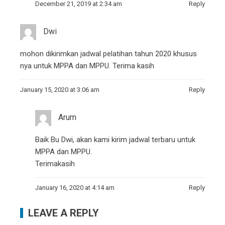
December 21, 2019 at 2:34 am
Reply
Dwi
mohon dikirimkan jadwal pelatihan tahun 2020 khusus
nya untuk MPPA dan MPPU. Terima kasih
January 15, 2020 at 3:06 am
Reply
Arum
Baik Bu Dwi, akan kami kirim jadwal terbaru untuk
MPPA dan MPPU.
Terimakasih
January 16, 2020 at 4:14 am
Reply
LEAVE A REPLY