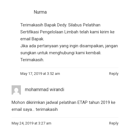
Nurma
Terimakasih Bapak Dedy. Silabus Pelatihan
Sertifikasi Pengelolaan Limbah telah kami kirim ke
email Bapak.
Jika ada pertanyaan yang ingin disampaikan, jangan
sungkan untuk menghubungi kami kembali.
Terimakasih.
May 17, 2019 at 3:52 am
Reply
mohammad wirandi
Mohon dikirimkan jadwal pelatihan ETAP tahun 2019 ke
email saya… terimakasih
May 24, 2019 at 3:27 am
Reply