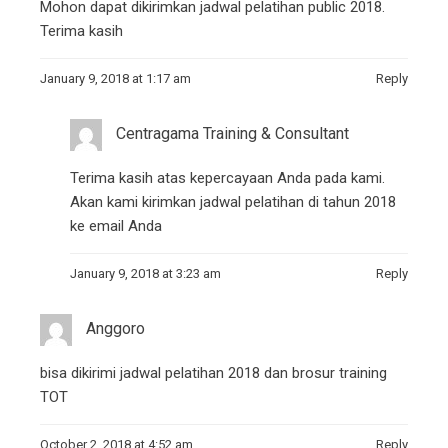
Mohon dapat dikirimkan jadwal pelatihan public 2018.
Terima kasih
January 9, 2018 at 1:17 am
Reply
Centragama Training & Consultant
Terima kasih atas kepercayaan Anda pada kami.
Akan kami kirimkan jadwal pelatihan di tahun 2018
ke email Anda
January 9, 2018 at 3:23 am
Reply
Anggoro
bisa dikirimi jadwal pelatihan 2018 dan brosur training
TOT
October 2, 2018 at 4:52 am
Reply