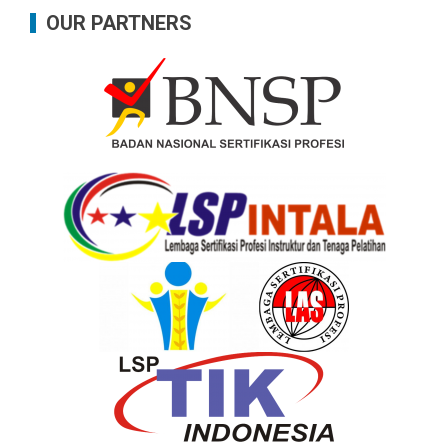
OUR PARTNERS