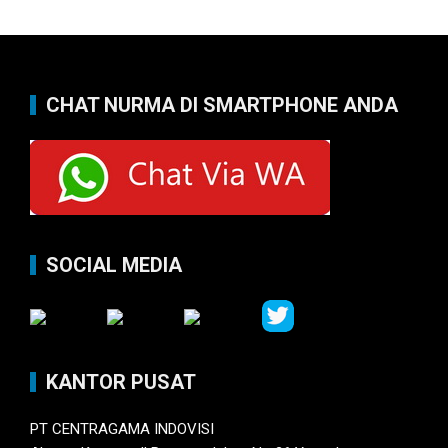
CHAT NURMA DI SMARTPHONE ANDA
SOCIAL MEDIA
KANTOR PUSAT
PT CENTRAGAMA INDOVISI