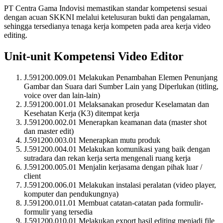
PT Centra Gama Indovisi memastikan standar kompetensi sesuai
dengan acuan SKKNI melalui ketelusuran bukti dan pengalaman,
sehingga tersedianya tenaga kerja kompeten pada area kerja video
editing.
Unit-unit Kompetensi Video Editor
J.591200.009.01 Melakukan Penambahan Elemen Penunjang
Gambar dan Suara dari Sumber Lain yang Diperlukan (titling,
voice over dan lain-lain)
J.591200.001.01 Melaksanakan prosedur Keselamatan dan
Kesehatan Kerja (K3) ditempat kerja
J.591200.002.01 Menerapkan keamanan data (master shot
dan master edit)
J.591200.003.01 Menerapkan mutu produk
J.591200.004.01 Melakukan komunikasi yang baik dengan
sutradara dan rekan kerja serta mengenali ruang kerja
J.591200.005.01 Menjalin kerjasama dengan pihak luar /
client
J.591200.006.01 Melakukan instalasi peralatan (video player,
komputer dan pendukungnya)
J.591200.011.01 Membuat catatan-catatan pada formulir-
formulir yang tersedia
J.591200.010.01 Melakukan export hasil editing menjadi file