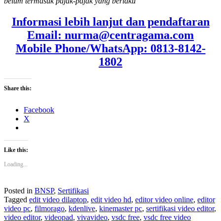
belum termasuk pajak-pajak yang berlaku
Informasi lebih lanjut dan pendaftaran
Email: nurma@centragama.com
Mobile Phone/WhatsApp: 0813-8142-
1802
Share this:
Facebook
X
Like this:
Loading...
Posted in
BNSP
,
Sertifikasi
Tagged
edit video dilaptop
,
edit video hd
,
editor video online
,
editor
video pc
,
filmorago
,
kdenlive
,
kinemaster pc
,
sertifikasi video editor
,
video editor
,
videopad
,
vivavideo
,
vsdc free
,
vsdc free video