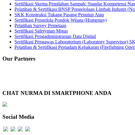
Sertifikasi Skema Pemilahan Sampah: Standar Kompetensi N
Pelatihan & Sertifikasi BNSP Pengelolaan Limbah Industri (N
SKK Konstruksi Tukang Pasang Penutup Atap
Sertifikasi Pengelola Pondok Wisata (Homestay)
Pelatihan Survey Pemetaan
Sertifikasi Safetyman Migas
Sertifikasi Pengadministrasian Data Digital
Sertifikasi Pengawas Laboratorium (Laboratory Supervisor) S
Pelatihan & Sertifikasi Pemadam Kebakaran (Firefighting Oper
Our Partners
CHAT NURMA DI SMARTPHONE ANDA
Social Media