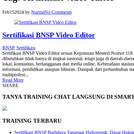
Feb
15
2024
by
Nurma
No Comments
Sertifikasi BNSP Video Editor
BNSP
,
Sertifikasi
Sertifikasi BNSP Video Editor sesuai Keputusan Menteri Nomor 118 
dibutuhkan tidak hanya di tingkat nasional, tetapi juga di daerah-dae
lokal, komunitas, berlangganan dan media online. Keberadaan stasiu
informasi, pendidikan ataupun hiburan. Dampak dari pertumbuhan sta
multiprofesi...
Read More
SHARE
TANYA TRAINING CHAT LANGSUNG DI SMAR
TRAINING TERBARU
Sertifikasi BNSP Budidaya Tanaman Hidroponik: Dasar Hukum