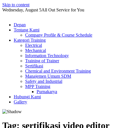
Skip to content
Wednesday, August 5
All Out Service for You
Depan
Tentang Kami
Company Profile & Course Schedule
Kategori Training
Electrical
Mechanical
Information Technology
Training of Trainer
Sertifikasi
Chemical and Environment Training
Manajemen Umum SDM
Safety and Industrial
MPP Training
Purnakarya
Hubungi Kami
Gallery
Tag:
sertifikasi video editor