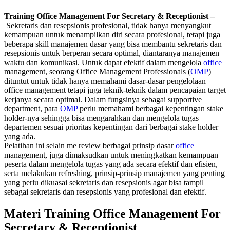
Training Office Management For Secretary & Receptionist –
Sekretaris dan resepsionis profesional, tidak hanya menyangkut
kemampuan untuk menampilkan diri secara profesional, tetapi juga
beberapa skill manajemen dasar yang bisa membantu sekretaris dan
resepsionis untuk berperan secara optimal, diantaranya manajemen
waktu dan komunikasi. Untuk dapat efektif dalam mengelola
office
management, seorang Office Management Professionals (
OMP
)
dituntut untuk tidak hanya memahami dasar-dasar pengelolaan
office management tetapi juga teknik-teknik dalam pencapaian target
kerjanya secara optimal. Dalam fungsinya sebagai supportive
department, para
OMP
perlu memahami berbagai kepentingan stake
holder-nya sehingga bisa mengarahkan dan mengelola tugas
departemen sesuai prioritas kepentingan dari berbagai stake holder
yang ada.
Pelatihan ini selain me review berbagai prinsip dasar
office
management, juga dimaksudkan untuk meningkatkan kemampuan
peserta dalam mengelola tugas yang ada secara efektif dan efisien,
serta melakukan refreshing, prinsip-prinsip manajemen yang penting
yang perlu dikuasai sekretaris dan resepsionis agar bisa tampil
sebagai sekretaris dan resepsionis yang profesional dan efektif.
Materi Training Office Management For
Secretary & Receptionist