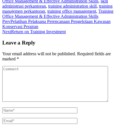
Office Management & Effective Administration Skills
,
skill
administrasi perkantoran
,
training administration skill
,
training
manajemen perkantoran
,
training office management
,
Training
Office Management & Effective Administration Skills
Prev
Pelatihan Pelaksana Perencanaan Pengelolaan Kawasan
Konservasi Perairan
Next
Return on Training Investment
Leave a Reply
Your email address will not be published.
Required fields are
marked
*