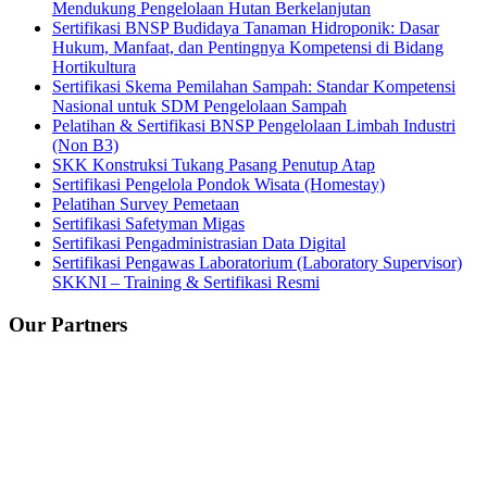
Mendukung Pengelolaan Hutan Berkelanjutan
Sertifikasi BNSP Budidaya Tanaman Hidroponik: Dasar
Hukum, Manfaat, dan Pentingnya Kompetensi di Bidang
Hortikultura
Sertifikasi Skema Pemilahan Sampah: Standar Kompetensi
Nasional untuk SDM Pengelolaan Sampah
Pelatihan & Sertifikasi BNSP Pengelolaan Limbah Industri
(Non B3)
SKK Konstruksi Tukang Pasang Penutup Atap
Sertifikasi Pengelola Pondok Wisata (Homestay)
Pelatihan Survey Pemetaan
Sertifikasi Safetyman Migas
Sertifikasi Pengadministrasian Data Digital
Sertifikasi Pengawas Laboratorium (Laboratory Supervisor)
SKKNI – Training & Sertifikasi Resmi
Our Partners