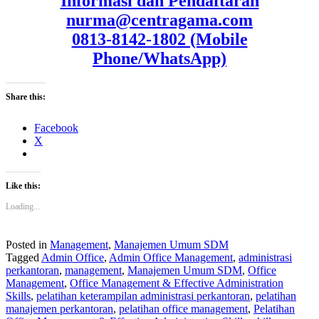
Informasi dan Pendaftaran
nurma@centragama.com
0813-8142-1802 (Mobile
Phone/WhatsApp)
Share this:
Facebook
X
Like this:
Loading...
Posted in
Management
,
Manajemen Umum SDM
Tagged
Admin Office
,
Admin Office Management
,
administrasi
perkantoran
,
management
,
Manajemen Umum SDM
,
Office
Management
,
Office Management & Effective Administration
Skills
,
pelatihan keterampilan administrasi perkantoran
,
pelatihan
manajemen perkantoran
,
pelatihan office management
,
Pelatihan