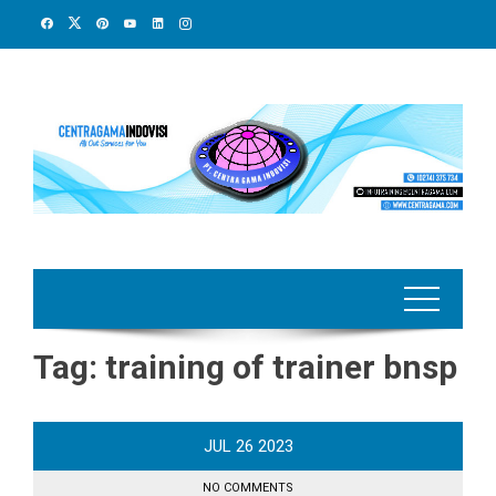
Skip
to
content
Tag:
training of trainer bnsp
JUL
26
2023
NO COMMENTS