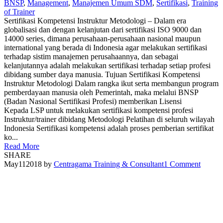
BNSP
,
Management
,
Manajemen Umum SDM
,
Sertifikasi
,
Training
of Trainer
Sertifikasi Kompetensi Instruktur Metodologi – Dalam era
globalisasi dan dengan kelanjutan dari sertifikasi ISO 9000 dan
14000 series, dimana perusahaan-perusahaan nasional maupun
international yang berada di Indonesia agar melakukan sertifikasi
terhadap sistim manajemen perusahaannya, dan sebagai
kelanjutannya adalah melakukan sertifikasi terhadap setiap profesi
dibidang sumber daya manusia. Tujuan Sertifikasi Kompetensi
Instruktur Metodologi Dalam rangka ikut serta membangun program
pemberdayaan manusia oleh Pemerintah, maka melalui BNSP
(Badan Nasional Sertifikasi Profesi) memberikan Lisensi
Kepada LSP untuk melakukan sertifikasi kompetensi profesi
Instruktur/trainer dibidang Metodologi Pelatihan di seluruh wilayah
Indonesia Sertifikasi kompetensi adalah proses pemberian sertifikat
ko...
Read More
SHARE
May
11
2018
by
Centragama Training & Consultant
1 Comment