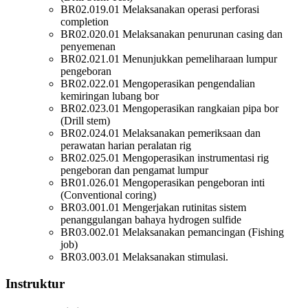
BR02.019.01 Melaksanakan operasi perforasi
completion
BR02.020.01 Melaksanakan penurunan casing dan
penyemenan
BR02.021.01 Menunjukkan pemeliharaan lumpur
pengeboran
BR02.022.01 Mengoperasikan pengendalian
kemiringan lubang bor
BR02.023.01 Mengoperasikan rangkaian pipa bor
(Drill stem)
BR02.024.01 Melaksanakan pemeriksaan dan
perawatan harian peralatan rig
BR02.025.01 Mengoperasikan instrumentasi rig
pengeboran dan pengamat
lumpur
BR01.026.01 Mengoperasikan pengeboran inti
(Conventional coring)
BR03.001.01 Mengerjakan rutinitas sistem
penanggulangan bahaya hydrogen
sulfide
BR03.002.01 Melaksanakan pemancingan (Fishing
job)
BR03.003.01 Melaksanakan stimulasi.
Instruktur