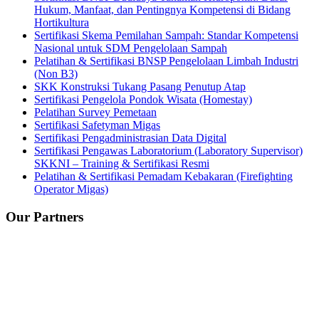
Hukum, Manfaat, dan Pentingnya Kompetensi di Bidang
Hortikultura
Sertifikasi Skema Pemilahan Sampah: Standar Kompetensi
Nasional untuk SDM Pengelolaan Sampah
Pelatihan & Sertifikasi BNSP Pengelolaan Limbah Industri
(Non B3)
SKK Konstruksi Tukang Pasang Penutup Atap
Sertifikasi Pengelola Pondok Wisata (Homestay)
Pelatihan Survey Pemetaan
Sertifikasi Safetyman Migas
Sertifikasi Pengadministrasian Data Digital
Sertifikasi Pengawas Laboratorium (Laboratory Supervisor)
SKKNI – Training & Sertifikasi Resmi
Pelatihan & Sertifikasi Pemadam Kebakaran (Firefighting
Operator Migas)
Our Partners