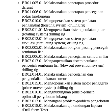
BR01.005.01 Melaksanakan penerapan prosedur
darurat
BR01.006.01 Melaksanakan penerapan pencegahan
polusi lingkungan
BR02.010.01 Mengoperasikan sistem peralatan
pengangkat (hoisting system)
drilling rig
BR02.011.01 Mengoperasikan sistem peralatan putar
(rotating system) drilling
rig
BR02.012.01 Mengoperasikan sistem peralatan
sirkulasi (circulating system)
drilling rig
BR02.005.01 Melaksanakan bongkar pasang pencegah
semburan liar
BR02.006.01 Melaksanakan pencegahan semburan liar
BR02.013.01 Mengaoperasikan sistem peralatan
pencegah semburan liar
(blowout prevention system)
drilling rig
BR02.014.01 Melaksanakan pencegahan dan
pengendalian tekanan sumur
BR02.015.01 Mengoperasikan sistem motor penggerak
(prime mover system)
drilling rig
BR02.016.01 Menghubungkan prinsip-prinsip
optimasii pengeboran lubang
BR02.017.01 Menangani problem-problem pengeboran
BR02.018.01 Melaksanakan uji kandungan lapisan
(Drill Stem Test)