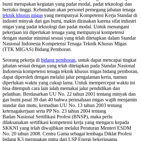
bumi merupakan kegiatan yang padat modal, padat teknologi dan
berisiko tinggi. Kebutuhan akan personel pemegang jabatan tenaga
teknik khusus migas
yang mempunyai Kompetensi Kerja Standar di
industri minyak dan gas bumi, makin dirasakan karena sifat industri
migas yang padat teknologi dan padat modal. Untuk menangani
pekerjaan ini diperlukan
tenaga yang mempunyai kompetensi
dengan standar minimal sesuai yang telah ditetapkan dalam Standar
Nasional Indonesia Kompetensi Tenaga Teknik Khusus
Migas
(TTK MIGAS) Bidang Pemboran.
Seorang pekerja di
bidang pemboran
, untuk dapat mencapai tingkat
jabatan
sesuai dengan yang telah ditetapkan pada Standar Nasional
Indonesia kompetensi
tenaga teknik khusus migas bidang pemboran,
dapat diperoleh dengan melalui jalur
pengalaman keria, namun
diperlukan waktu yang cukup lama. Untuk mempercepat
waktu ini
bisa ditempuh cara lain ialah memakai jalur pendidikan dan
pelatihan.
Berdasarkan UU No. 22 tahun 2001 tentang minyak dan
gas bumi pasal 39 dan 40
bahwa perusahaan migas wajib menjamin
standar dan mutu, kemudian UU No. 13
tahun 2003 tentang
ketenagakerjaan serta PP No. 23 tahun 2004 tentang
Badan
Nasional Sertifikasi Profesi (BNSP), maka perlu
dilaksanakan sertifikasi
kompetensi kerja yang mengacu kepada
SKKNI yang telah diwajibkan melalui
Peraturan Menteri ESDM
No. 20 tahun 2008. Centra Gama sebagai lembaga Diklat
Profesi
bidang K3 merupakan mitra dari LSP Energi bekerjasama