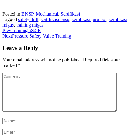
Posted in
BNSP
,
Mechanical
,
Sertifikasi
Tagged
safety drill
,
sertifikasi bnsp
,
sertifikasi juru bor
,
sertifikasi
migas
,
training migas
Prev
Training 5S/5R
Next
Pressure Safety Valve Training
Leave a Reply
Your email address will not be published.
Required fields are
marked
*