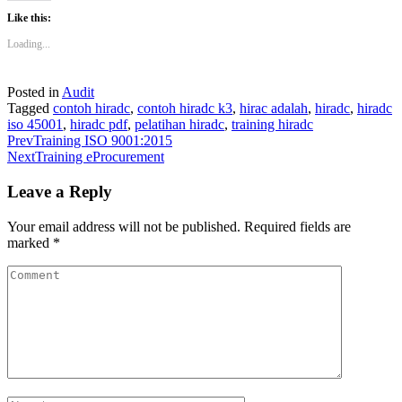
Like this:
Loading...
Posted in
Audit
Tagged
contoh hiradc
,
contoh hiradc k3
,
hirac adalah
,
hiradc
,
hiradc
iso 45001
,
hiradc pdf
,
pelatihan hiradc
,
training hiradc
Prev
Training ISO 9001:2015
Next
Training eProcurement
Leave a Reply
Your email address will not be published.
Required fields are
marked
*