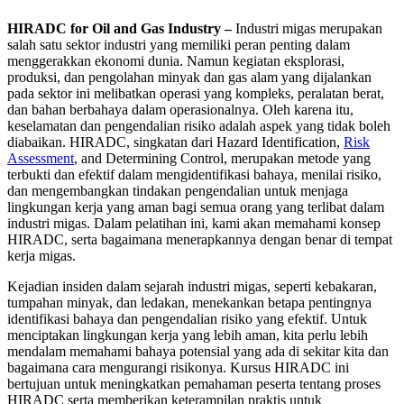
HIRADC for Oil and Gas Industry –
Industri migas merupakan
salah satu sektor industri yang memiliki peran penting dalam
menggerakkan ekonomi dunia. Namun kegiatan eksplorasi,
produksi, dan pengolahan minyak dan gas alam yang dijalankan
pada sektor ini melibatkan operasi yang kompleks, peralatan berat,
dan bahan berbahaya dalam operasionalnya. Oleh karena itu,
keselamatan dan pengendalian risiko adalah aspek yang tidak boleh
diabaikan. HIRADC, singkatan dari Hazard Identification,
Risk
Assessment
, and Determining Control, merupakan metode yang
terbukti dan efektif dalam mengidentifikasi bahaya, menilai risiko,
dan mengembangkan tindakan pengendalian untuk menjaga
lingkungan kerja yang aman bagi semua orang yang terlibat dalam
industri migas. Dalam pelatihan ini, kami akan memahami konsep
HIRADC, serta bagaimana menerapkannya dengan benar di tempat
kerja migas.
Kejadian insiden dalam sejarah industri migas, seperti kebakaran,
tumpahan minyak, dan ledakan, menekankan betapa pentingnya
identifikasi bahaya dan pengendalian risiko yang efektif. Untuk
menciptakan lingkungan kerja yang lebih aman, kita perlu lebih
mendalam memahami bahaya potensial yang ada di sekitar kita dan
bagaimana cara mengurangi risikonya. Kursus HIRADC ini
bertujuan untuk meningkatkan pemahaman peserta tentang proses
HIRADC serta memberikan keterampilan praktis untuk