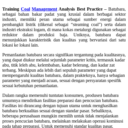
Training
Coal
Management
Analysis Best Practice –
Batubara,
sebagai bahan bakar padat yang krusial dalam berbagai sektor
industri, memiliki peran utama sebagai sumber energi dalam
pembangkit listrik (dikenal sebagai “steaming coal”) serta dalam
industri ekstraksi logam, di mana kokas metalurgi digunakan sebagai
reduktor dalam produksi baja. Uniknya, batubara dapat
menunjukkan karakteristik dan kualitas yang bervariasi dari satu
lokasi ke lokasi lain.
Pemanfaatan batubara secara signifikan tergantung pada kualitasnya,
yang dapat diukur melalui sejumlah parameter kritis, termasuk kadar
abu, titik leleh abu, kelembaban, kadar belerang, dan kadar zat
terbang. Meskipun ada lebih dari sepuluh parameter yang dapat
mempengaruhi kualitas batubara, dalam prakteknya, hanya sebagian
parameter yang menjadi acuan, sesuai dengan persyaratan spesifik
sesuai kebutuhan pemanfaatan.
Dalam rangka memenuhi tuntutan konsumen, produsen batubara
umumnya mendirikan fasilitas preparasi dan pencucian batubara.
Fasilitas ini dirancang dengan tujuan utama untuk menghasilkan
batubara berkualitas sesuai dengan standar pasar. Sebaliknya,
beberapa perusahaan mungkin memilih untuk tidak menjalankan
proses pencucian batubara, melainkan melakukan operasi kominusi
pada tahap preparasi. Untuk memenuhi standar kualitas pasar,