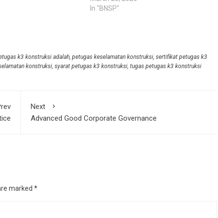
6
In "BNSP"
etugas k3 konstruksi adalah
,
petugas keselamatan konstruksi
,
sertifikat petugas k3
eselamatan konstruksi
,
syarat petugas k3 konstruksi
,
tugas petugas k3 konstruksi
rev
Next
tice
Advanced Good Corporate Governance
 are marked
*