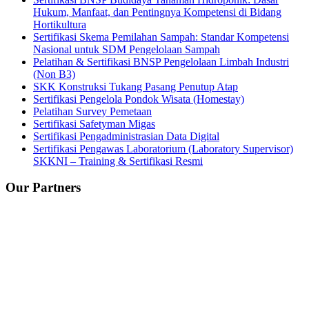
Hukum, Manfaat, dan Pentingnya Kompetensi di Bidang
Hortikultura
Sertifikasi Skema Pemilahan Sampah: Standar Kompetensi
Nasional untuk SDM Pengelolaan Sampah
Pelatihan & Sertifikasi BNSP Pengelolaan Limbah Industri
(Non B3)
SKK Konstruksi Tukang Pasang Penutup Atap
Sertifikasi Pengelola Pondok Wisata (Homestay)
Pelatihan Survey Pemetaan
Sertifikasi Safetyman Migas
Sertifikasi Pengadministrasian Data Digital
Sertifikasi Pengawas Laboratorium (Laboratory Supervisor)
SKKNI – Training & Sertifikasi Resmi
Our Partners