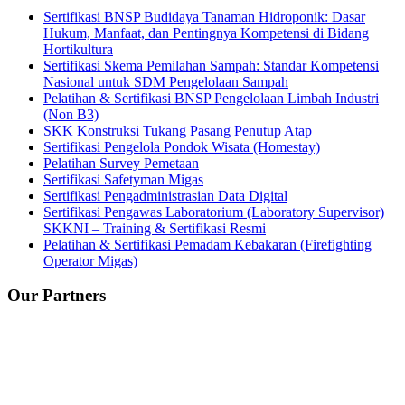
Sertifikasi BNSP Budidaya Tanaman Hidroponik: Dasar
Hukum, Manfaat, dan Pentingnya Kompetensi di Bidang
Hortikultura
Sertifikasi Skema Pemilahan Sampah: Standar Kompetensi
Nasional untuk SDM Pengelolaan Sampah
Pelatihan & Sertifikasi BNSP Pengelolaan Limbah Industri
(Non B3)
SKK Konstruksi Tukang Pasang Penutup Atap
Sertifikasi Pengelola Pondok Wisata (Homestay)
Pelatihan Survey Pemetaan
Sertifikasi Safetyman Migas
Sertifikasi Pengadministrasian Data Digital
Sertifikasi Pengawas Laboratorium (Laboratory Supervisor)
SKKNI – Training & Sertifikasi Resmi
Pelatihan & Sertifikasi Pemadam Kebakaran (Firefighting
Operator Migas)
Our Partners