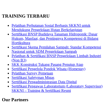
TRAINING TERBARU
Pelatihan Perhutanan Sosial Berbasis SKKNI untuk
Mendukung Pengelolaan Hutan Berkelanjutan
Sertifikasi BNSP Budidaya Tanaman Hidroponik: Dasar
Hukum, Manfaat, dan Pentingnya Kompetensi di Bidang
Hortikultura
Sertifikasi Skema Pemilahan Sampah: Standar Kompetensi
Nasional untuk SDM Pengelolaan Sampah
Pelatihan & Sertifikasi BNSP Pengelolaan Limbah Industri
(Non B3)
SKK Konstruksi Tukang Pasang Penutup Atap
Sertifikasi Pengelola Pondok Wisata (Homestay)
Pelatihan Survey Pemetaan
Sertifikasi Safetyman Migas
Sertifikasi Pengadministrasian Data Digital
Sertifikasi Pengawas Laboratorium (Laboratory Supervisor)
SKKNI – Training & Sertifikasi Resmi
Our Partners