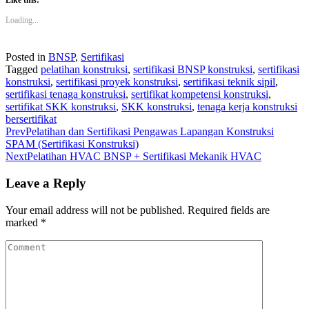
Like this:
Loading...
Posted in
BNSP
,
Sertifikasi
Tagged
pelatihan konstruksi
,
sertifikasi BNSP konstruksi
,
sertifikasi
konstruksi
,
sertifikasi proyek konstruksi
,
sertifikasi teknik sipil
,
sertifikasi tenaga konstruksi
,
sertifikat kompetensi konstruksi
,
sertifikat SKK konstruksi
,
SKK konstruksi
,
tenaga kerja konstruksi
bersertifikat
Prev
Pelatihan dan Sertifikasi Pengawas Lapangan Konstruksi
SPAM (Sertifikasi Konstruksi)
Next
Pelatihan HVAC BNSP + Sertifikasi Mekanik HVAC
Leave a Reply
Your email address will not be published.
Required fields are
marked
*