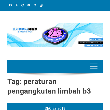
Skip
to
content
Tag:
peraturan
pengangkutan limbah b3
DEC
23
2019