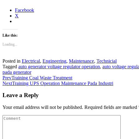
Facebook
X
Like this:
Loading...
Posted in
Electrical
,
Engineering
,
Maintenance
,
Technicial
Tagged
auto generator voltage regulator operation
,
auto voltage regula
pada generator
Prev
Training Coal Waste Treatment
Next
Training UPS Operation Maintenance Pada Industri
Leave a Reply
Your email address will not be published.
Required fields are marked