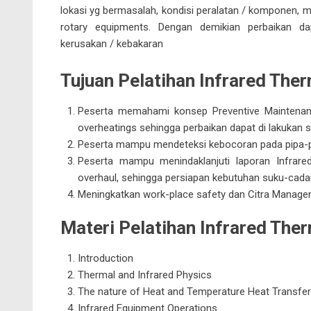
lokasi yg bermasalah, kondisi peralatan / komponen, mu
rotary equipments. Dengan demikian perbaikan da
kerusakan / kebakaran
Tujuan Pelatihan Infrared The
Peserta memahami konsep
Preventive Maintena
overheatings sehingga perbaikan dapat di lakukan s
Peserta mampu mendeteksi kebocoran pada pipa-p
Peserta mampu menindaklanjuti laporan Infrare
overhaul, sehingga persiapan kebutuhan suku-cadan
Meningkatkan work-place safety dan Citra Manage
Materi Pelatihan Infrared Th
Introduction
Thermal and Infrared Physics
The nature of Heat and Temperature Heat Transfer
Infrared Equipment Operations