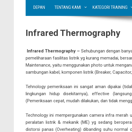
DEPAN
TENTANG KAMI
KATEGORI TRAINING
Infrared Thermography
Infrared Thermography –
Sehubungan dengan bany
pemeliharaan fasilitas listrik yg kurang memadai, be
Maintenance, yaitu menggunakan photo untuk menganalisa
sambungan kabel, komponen listrik (Breaker, Capacitor, 
Tehnology pemeriksaan ini sangat aman dipakai (tida
lingkungan hidup disekitarnya), effective (langsun
(Pemeriksaan cepat, mudah dilakukan, dan tidak mengga
Technology ini mempergunakan camera infra merah un
peralatan listrik & mekanik (ME) yg sedang beroper
distorsi panas (Overheating) dibanding suhu normal 