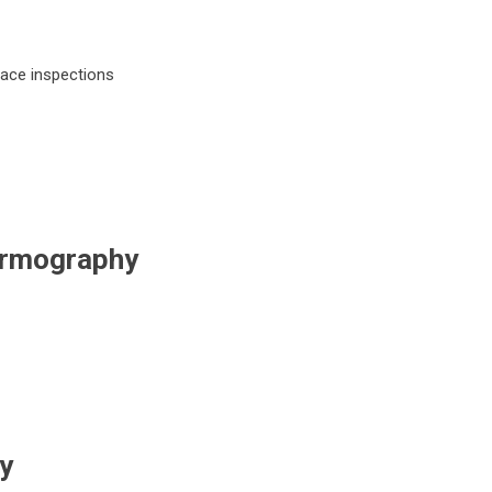
nace inspections
ermography
y