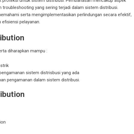
ik proteksi untuk sistem
distribusi
. Pembahasan mencakup aspek
 troubleshooting yang sering terjadi dalam sistem distribusi.
 memahami serta mengimplementasikan perlindungan secara efektif,
 efisiensi pelayanan.
ribution
erta diharapkan mampu :
strik
pengamanan sistem distrisbusi yang ada
han pengamanan dalam sistem distribusi.
ribution
tion