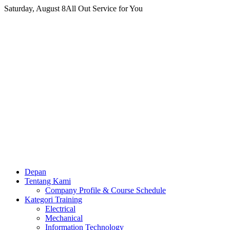
Skip
Saturday, August 8
All Out Service for You
to
content
Depan
Tentang Kami
Company Profile & Course Schedule
Kategori Training
Electrical
Mechanical
Information Technology