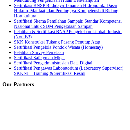
Mendukung Pengelolaan Hutan Berkelanjutan
Sertifikasi BNSP Budidaya Tanaman Hidroponik: Dasar
Hukum, Manfaat, dan Pentingnya Kompetensi di Bidang
Hortikultura
Sertifikasi Skema Pemilahan Sampah: Standar Kompetensi
Nasional untuk SDM Pengelolaan Sampah
Pelatihan & Sertifikasi BNSP Pengelolaan Limbah Industri
(Non B3)
SKK Konstruksi Tukang Pasang Penutup Atap
Sertifikasi Pengelola Pondok Wisata (Homestay)
Pelatihan Survey Pemetaan
Sertifikasi Safetyman Migas
Sertifikasi Pengadministrasian Data Digital
Sertifikasi Pengawas Laboratorium (Laboratory Supervisor)
SKKNI – Training & Sertifikasi Resmi
Our Partners