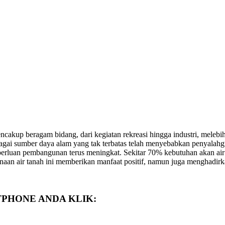
encakup beragam bidang, dari kegiatan rekreasi hingga industri, melebi
agai sumber daya alam yang tak terbatas telah menyebabkan penyalahgu
eperluan pembangunan terus meningkat. Sekitar 70% kebutuhan akan air 
n air tanah ini memberikan manfaat positif, namun juga menghadirkan 
TPHONE ANDA KLIK: