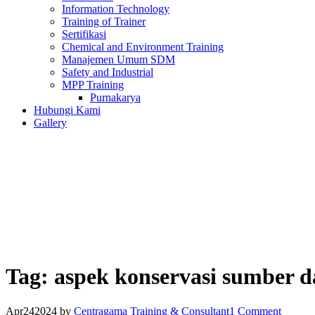
Information Technology
Training of Trainer
Sertifikasi
Chemical and Environment Training
Manajemen Umum SDM
Safety and Industrial
MPP Training
Purnakarya
Hubungi Kami
Gallery
Tag:
aspek konservasi sumber d
Apr
24
2024
by
Centragama Training & Consultant
1 Comment