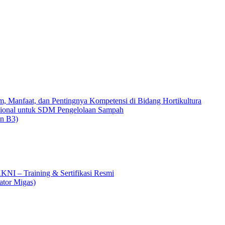
, Manfaat, dan Pentingnya Kompetensi di Bidang Hortikultura
asional untuk SDM Pengelolaan Sampah
on B3)
KKNI – Training & Sertifikasi Resmi
ator Migas)