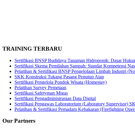
TRAINING TERBARU
Sertifikasi BNSP Budidaya Tanaman Hidroponik: Dasar Hukum
Sertifikasi Skema Pemilahan Sampah: Standar Kompetensi N
Pelatihan & Sertifikasi BNSP Pengelolaan Limbah Industri (N
SKK Konstruksi Tukang Pasang Penutup Atap
Sertifikasi Pengelola Pondok Wisata (Homestay)
Pelatihan Survey Pemetaan
Sertifikasi Safetyman Migas
Sertifikasi Pengadministrasian Data Digital
Sertifikasi Pengawas Laboratorium (Laboratory Supervisor) S
Pelatihan & Sertifikasi Pemadam Kebakaran (Firefighting Oper
Our Partners